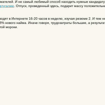
ателей. И не самый любимый способ находить нужные кандидату
ортугалию
. Отпуск, проведенный здесь, подарит массу положительн
дят в Интернете 16-20 часов в неделю, изучая резюме 2. И тем н
 8% нового найма. Иначе говоря, трудозатраты большие, а результа
той мороки.