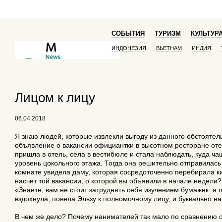
- - - - - -
СОБЫТИЯ
ТУРИЗМ
КУЛЬТУР
ИНДОНЕЗИЯ
ВЬЕТНАМ
ИНДИЯ
Лицом к лицу
06.04.2018
Я знаю людей, которые извлекли выгоду из данного обстоятел
объявление о вакансии официантки в высотном ресторане отел
пришла в отель, села в вестибюле и стала наблюдать, куда ч
уровень цокольного этажа. Тогда она решительно отправилась 
комнате увидела даму, которая сосредоточенно перебирала кип
насчет той вакансии, о которой вы объявили в начале недели?
«Знаете, вам не стоит затруднять себя изучением бумажек: я 
вздохнула, повела Эльзу к полномочному лицу, и буквально н
В чем же дело? Почему нанимателей так мало по сравнению с