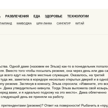
А
РАЗВЛЕЧЕНИЯ
ЕДА
ЗДОРОВЬЕ
ТЕХНОЛОГИИ
ТАИЛАНД
КАМБОДЖА
ШРИ-ЛАНКА
СИНГАПУР
КИТАЙ
ьства. Одной даме (назовем ее Эльза) как-то в понедельник попало
я. Вместо того чтобы посылать резюме, она через день или два с
аще всего едут на лифте местные служащие. Оказалось, на третий
туда же, заметила в коридоре несколько открытых дверей и в одно
у резюме. Заглянув в комнату, Эльза спросила: «Извините, это вс
». Дама утвердительно кивнула. Тогда Эльза выложила свой козырь
перед вами, и я идеально подхожу на это место». Дама облегченно
а следующий день ее приняли на работу.
 претендентами (резюме)? Ответ на поверхности! Рыбачить в «пру