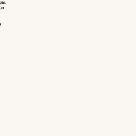
ры.
ых
е
т